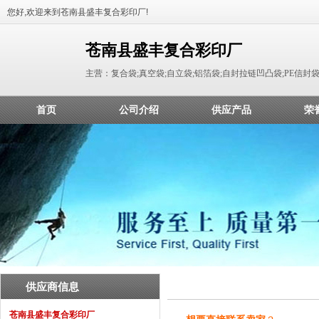
您好,欢迎来到苍南县盛丰复合彩印厂!
苍南县盛丰复合彩印厂
主营：复合袋;真空袋;自立袋;铝箔袋;自封拉链凹凸袋;PE信封
首页
公司介绍
供应产品
荣
供应商信息
苍南县盛丰复合彩印厂