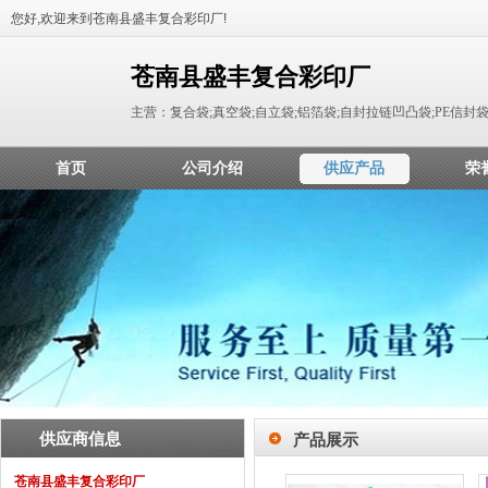
您好,欢迎来到苍南县盛丰复合彩印厂!
苍南县盛丰复合彩印厂
主营：复合袋;真空袋;自立袋;铝箔袋;自封拉链凹凸袋;PE信封
首页
公司介绍
供应产品
荣
供应商信息
产品展示
苍南县盛丰复合彩印厂