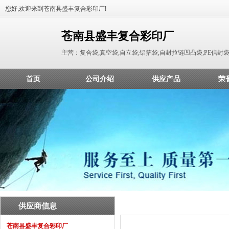
您好,欢迎来到苍南县盛丰复合彩印厂!
苍南县盛丰复合彩印厂
主营：复合袋;真空袋;自立袋;铝箔袋;自封拉链凹凸袋;PE信封
首页
公司介绍
供应产品
荣
供应商信息
苍南县盛丰复合彩印厂